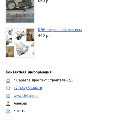
650
р.
КЭН стиральной машины
440
р.
Контактная информация
г. Саратов, проспект Строителей д 3
+7 (452) 53-44-10
www.164.umi.ru
Алексей
с 10-19